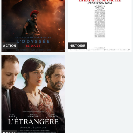
Réservation
Réservation
TOUT PUBLIC
TOUT PUBLIC
VI
HI
VF
VI
HI
VF
ACTION
HISTOIRE
L'ODYSSÉE
LA BATAILLE DE GAULLE -
PARTIE 2 : J'ÉCRIS TON NOM
Horaires et Infos
Horaires et Infos
Bande-annonce
Bande-annonce
Réservation
Réservation
INT. -12ans
TOUT PUBLIC
VI
HI
VF
VI
HI
VF