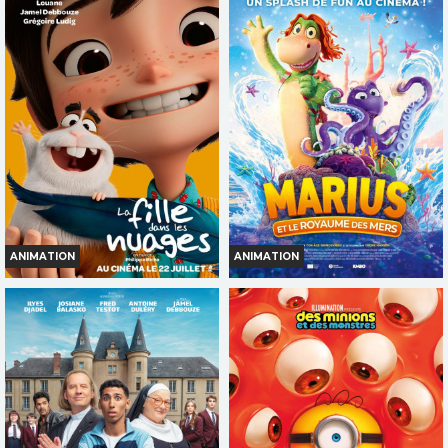
Horaires et Infos
Horaires et Infos
Bande-annonce
Bande-annonce
Réservation
Réservation
INT. -12ans
TOUT PUBLIC
ANIMATION
ANIMATION
LA FILLE DANS LES NUAGES
MARIUS ET LE ROYAUME DES
MERS
Horaires et Infos
Horaires et Infos
Bande-annonce
Bande-annonce
Réservation
Réservation