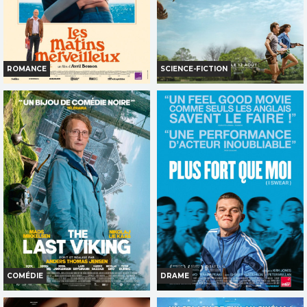
TOUT PUBLIC
TOUT PUBLIC
ROMANCE
SCIENCE-FICTION
LES MATINS MERVEILLEUX
LA FIN D'OAK STREET
Horaires et Infos
Horaires et Infos
Bande-annonce
Bande-annonce
Réservation
Réservation
TOUT PUBLIC
AVERT. TOUT PUBLIC
COMÉDIE
DRAME
THE LAST VIKING
PLUS FORT QUE MOI