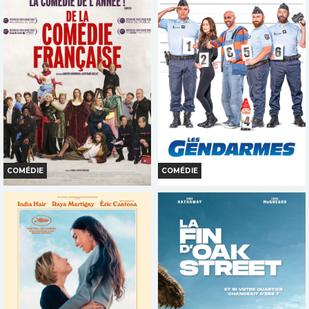
Bande-annonce
Bande-annonce
Réservation
Réservation
INT. -12ans
TOUT PUBLIC
COMÉDIE
COMÉDIE
DE LA COMÉDIE-FRANÇAISE
LES GENDARMES
Horaires et Infos
Horaires et Infos
Bande-annonce
Bande-annonce
Réservation
Réservation