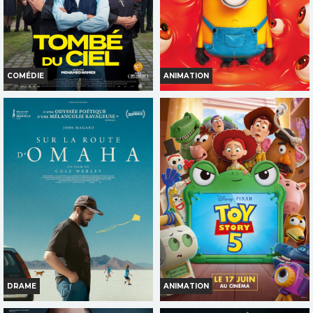
TOUT PUBLIC
TOUT PUBLIC
COMÉDIE
ANIMATION
TOMBÉ DU CIEL
DES MINIONS ET DES
MONSTRES
Horaires et Infos
Horaires et Infos
Bande-annonce
Bande-annonce
Réservation
Réservation
TOUT PUBLIC
TOUT PUBLIC
DRAME
ANIMATION
SUR LA ROUTE D'OMAHA
TOY STORY 5