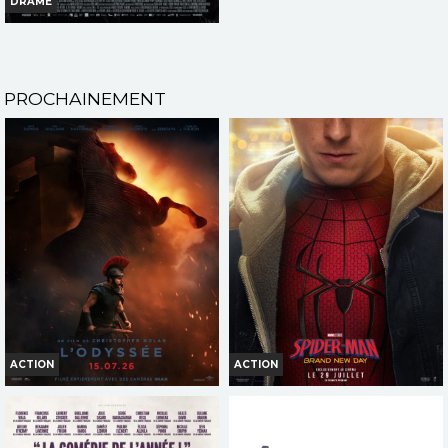
DRAME
L'ETRANGERE
Horaires et Infos
PROCHAINEMENT
Bande-annonce
Réservation
TOUT PUBLIC
VI
HI
VF
ACTION
ACTION
L'ODYSSÉE
SPIDER-MAN: BRAND NEW DAY
Horaires et Infos
Horaires et Infos