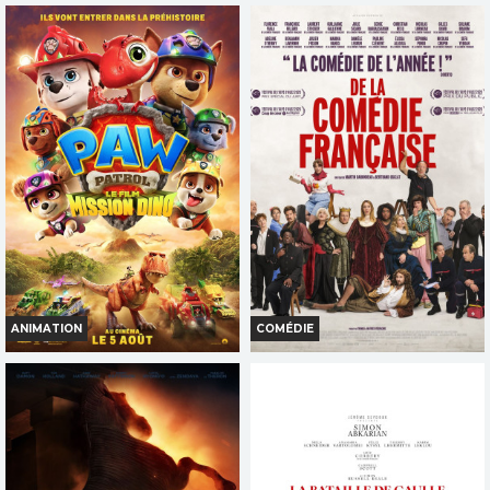
ANIMATION
COMÉDIE
LA PAT' PATROUILLE : LE FILM
DE LA COMÉDIE-FRANÇAISE
MISSION DINO
Horaires et Infos
Horaires et Infos
Bande-annonce
Bande-annonce