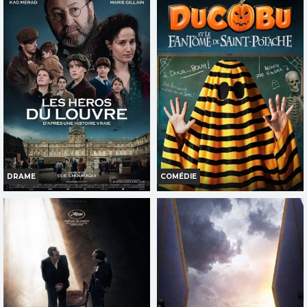
Horaires et Infos
Horaires et Infos
Bande-annonce
Bande-annonce
Réservation
Réservation
TOUT PUBLIC
TOUT PUBLIC
DRAME
COMÉDIE
LES HÉROS DU LOUVRE
DUCOBU ET LE FANTÔME DE
SAINT-POTACHE
Infos
Infos
Bande-annonce
Bande-annonce
TOUT PUBLIC
TOUT PUBLIC