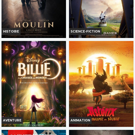
HISTOIRE
SCIENCE-FICTION
MOULIN
HUNGER GAMES: LEVER DE
SOLEIL SUR LA MOISSON
Infos
Infos
Bande-annonce
Bande-annonce
AVERT. TOUT PUBLIC
AVENTURE
ANIMATION
BILLIE, À LA CROISÉE DES
ASTÉRIX : LE ROYAUME DE