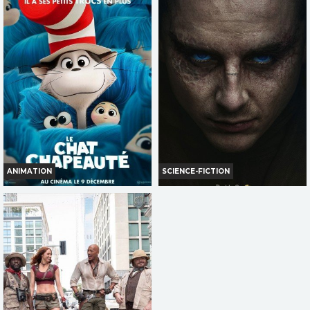
MONDES
NUBIE
Infos
Infos
Bande-annonce
Bande-annonce
TOUT PUBLIC
ANIMATION
SCIENCE-FICTION
LE CHAT CHAPEAUTÉ
DUNE : TROISIÈME PARTIE
Infos
Infos
Bande-annonce
Bande-annonce
TOUT PUBLIC