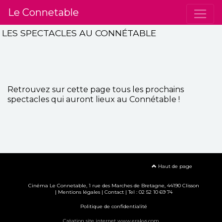
Le Connetable
LES SPECTACLES AU CONNÉTABLE
Retrouvez sur cette page tous les prochains
spectacles qui auront lieux au Connétable !
Haut de page
Cinéma Le Connetable, 1 rue des Marches de Bretagne, 44190 Clisson
|
Mentions légales
|
Contact
| Tel : 02 52 10 69 74
Politique de confidentialité
Création site internet www.erakys.com