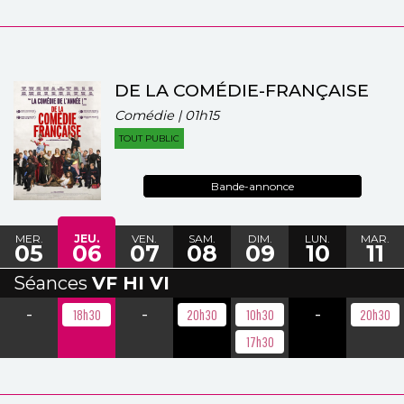
DE LA COMÉDIE-FRANÇAISE
Comédie | 01h15
TOUT PUBLIC
Bande-annonce
MER.
JEU.
VEN.
SAM.
DIM.
LUN.
MAR.
05
06
07
08
09
10
11
Séances
VF HI VI
-
-
-
18h30
20h30
10h30
20h30
17h30