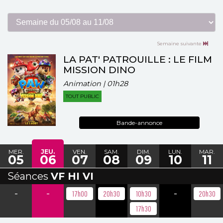
Semaine suivante
LA PAT' PATROUILLE : LE FILM
MISSION DINO
Animation | 01h28
TOUT PUBLIC
Bande-annonce
MER.
JEU.
VEN.
SAM.
DIM.
LUN.
MAR.
05
06
07
08
09
10
11
Séances
VF HI VI
-
-
-
17h00
20h30
10h30
20h30
17h30