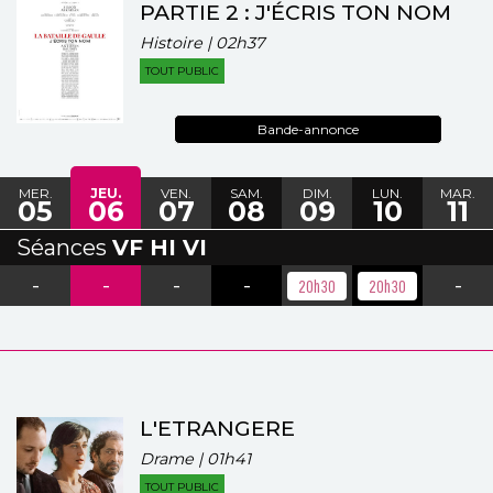
PARTIE 2 : J'ÉCRIS TON NOM
Histoire | 02h37
TOUT PUBLIC
Bande-annonce
MER.
JEU.
VEN.
SAM.
DIM.
LUN.
MAR.
05
06
07
08
09
10
11
Séances
VF HI VI
-
-
-
-
-
20h30
20h30
L'ETRANGERE
Drame | 01h41
TOUT PUBLIC