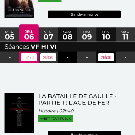
Bande-annonce
MER.
JEU.
VEN.
SAM.
DIM.
LUN.
MAR.
05
06
07
08
09
10
11
Séances
VF HI VI
-
-
-
-
18h30
20h30
20h30
LA BATAILLE DE GAULLE -
PARTIE 1 : L'AGE DE FER
Histoire | 02h40
AVERT. TOUT PUBLIC
Bande-annonce