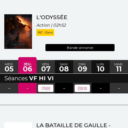
L'ODYSSÉE
Action | 02h52
INT. -12ans
Bande-annonce
MER.
JEU.
VEN.
SAM.
DIM.
LUN.
MAR.
05
06
07
08
09
10
11
Séances
VF HI VI
-
-
-
-
-
17h00
20h30
LA BATAILLE DE GAULLE -