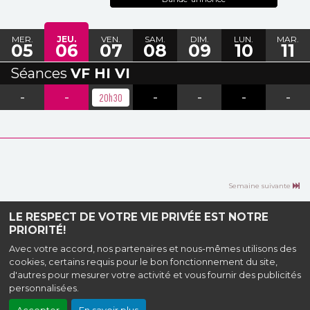
MER.
JEU.
VEN.
SAM.
DIM.
LUN.
MAR.
05
06
07
08
09
10
11
Séances
VF HI VI
-
-
-
-
-
-
20h30
Semaine suivante
LE RESPECT DE VOTRE VIE PRIVÉE EST NOTRE
PRIORITÉ!
Haut de page
Avec votre accord, nos partenaires et nous-mêmes utilisons des
cookies, certains requis pour le bon fonctionnement du site,
Cinéma Le Connetable, 1 rue des Marches de Bretagne, 44190 Clisson
d'autres pour mesurer votre activité et vous fournir des publicités
|
Mentions légales
|
Contact
| Tel : 02 52 10 69 74
personnalisées.
Politique de confidentialité