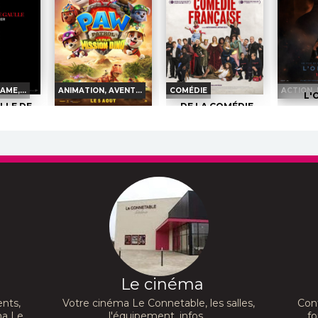
AME,...
ANIMATION, AVENT...
COMÉDIE
ACTION, 
L'
ILLE DE
DE LA COMÉDIE-
Horai
ARTIE 1 :
FRANÇAISE
LA PAT'
DE FER
PATROUILLE : LE
Horaires et Infos
FILM MISSION
Band
et Infos
DINO
Bande-annonce
Ré
Horaires et Infos
nnonce
Réservation
Bande-annonce
ation
INT. -1
Réservation
TOUT PUBLIC
VF
Vingt 
UT PUBLIC
VF
départ p
Troie, le
Dans 3 heures, Nina
TOUT PUBLIC
VF
enfin à
La France
dévoile sa première mise
son...
 et signe
en scène à la Comédie-
Réal
Au milieu du
Française. Mais dans
Lorsqu’une mystérieuse
Christop
mme refuse
l’agitation...
tempête surprend leur
Le cinéma
Acteurs 
Réalisation :
Martin
navire, la Pat’ Patrouille
Tom Ho
:
Antonin
Darondeau, Bertrand
s’échoue sur une île...
Hathaway,
Usclat
nts,
Votre cinéma Le Connetable, les salles,
Con
Réalisation :
Cal
Simon
Acteurs :
Julien Frison,
Brunker
ma Le
l'équipement, infos...
fo