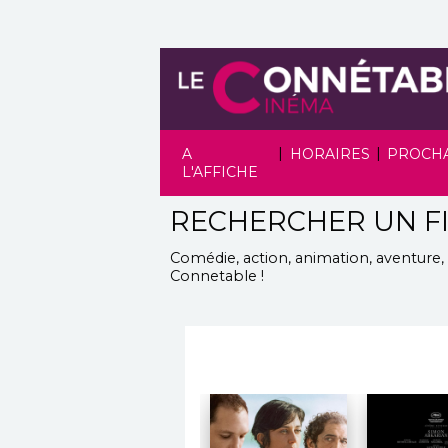
|
|
A
HORAIRES
PROCH
L'AFFICHE
RECHERCHER UN F
Comédie, action, animation, aventure, d
Connetable
!