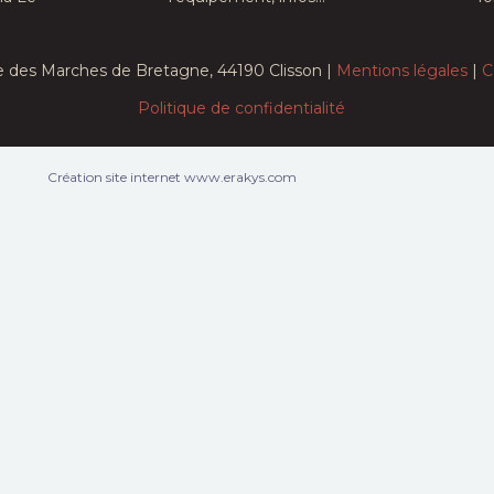
mon Russell
Pauline Clément,...
Acteurs :
Carter Young,
Hayden Chamberlen,...
e des Marches de Bretagne, 44190 Clisson |
Mentions légales
|
C
Politique de confidentialité
Création site internet www.erakys.com