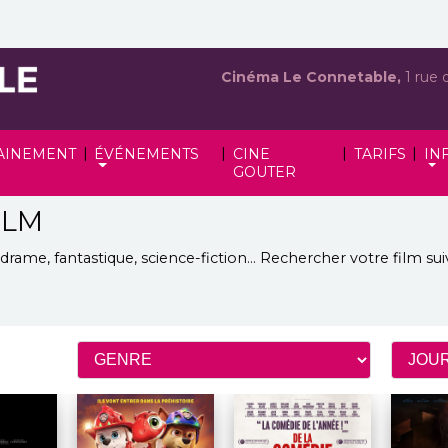
Cinéma Le Connetable,
1 rue 
|
|
|
|
AINEMENT
ÉVÉNEMENTS
CINE
TARIFS
IN
GOUTER
ILM
rame, fantastique, science-fiction...
Rechercher votre film sui