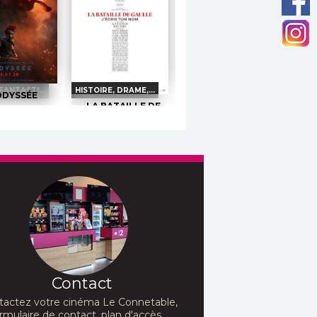
FANTASTI...
HISTOIRE, DRAME,...
ODYSSÉE
LA BATAILLE DE
res et Infos
GAULLE - PARTIE 2
: J'ÉCRIS TON NOM
e-annonce
Horaires et Infos
servation
Bande-annonce
Réservation
2ans
VF
ans après son
TOUT PUBLIC
VF
our la guerre de
 roi Ulysse rentre
 Ithaque, mais
Juin 1940. La France
s'effondre et signe
isation :
l’armistice. Au milieu du
her Nolan
chaos, un homme refuse
Contact
:
Matt Damon,
de céder....
lland, Anne
Réalisation :
Antonin
...
Baudry
tactez votre cinéma Le Connetable,
Acteurs :
Simon
rmulaire de contact, plan d'accès...