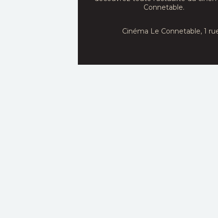
Abkarian, Si
Connetable.
Beale,...
Cinéma Le Connetable, 1 ru