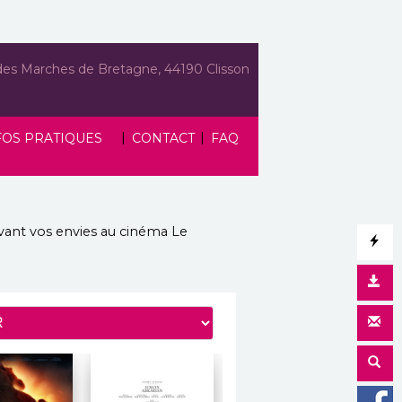
des Marches de Bretagne, 44190 Clisson
|
|
FOS PRATIQUES
CONTACT
FAQ
vant vos envies
au cinéma Le