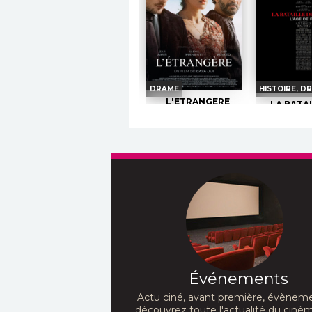
DRAME
HISTOIRE, DR
L'ETRANGERE
LA BATA
GAULLE - P
Horaires et Infos
L'AGE 
Horaires 
Bande-annonce
Bande-a
Réservation
Réserv
TOUT PUBLIC
VF
AVERT. TO
Selma fuit la Syrie en
laissant derrière elle un
fils de six ans et un mari
Juin 1940. 
disparu dans les geôles...
s'effondre
Réalisation :
Gaya Jiji
l’armistice. 
Acteurs :
Zar Amir
chaos, un ho
Événements
Ebrahimi, Alexis
de céder....
Manenti,...
Réalisation 
Baudry
Actu ciné, avant première, évèneme
Acteurs :
découvrez toute l'actualité du ciné