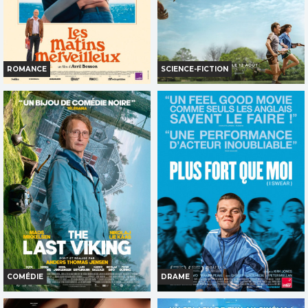
TOUT PUBLIC
TOUT PUBLIC
ROMANCE
SCIENCE-FICTION
LES MATINS MERVEILLEUX
LA FIN D'OAK STREET
Horaires et Infos
Horaires et Infos
Bande-annonce
Bande-annonce
Réservation
Réservation
TOUT PUBLIC
AVERT. TOUT PUBLIC
COMÉDIE
DRAME
THE LAST VIKING
PLUS FORT QUE MOI