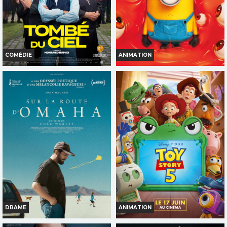
TOUT PUBLIC
TOUT PUBLIC
COMÉDIE
ANIMATION
TOMBÉ DU CIEL
DES MINIONS ET DES
MONSTRES
Horaires et Infos
Horaires et Infos
Bande-annonce
Bande-annonce
Réservation
Réservation
TOUT PUBLIC
TOUT PUBLIC
DRAME
ANIMATION
SUR LA ROUTE D'OMAHA
TOY STORY 5