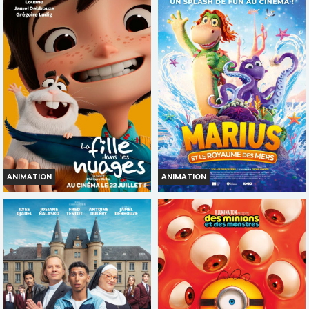
Horaires et Infos
Horaires et Infos
Bande-annonce
Bande-annonce
Réservation
Réservation
INT. -12ans
TOUT PUBLIC
ANIMATION
ANIMATION
LA FILLE DANS LES NUAGES
MARIUS ET LE ROYAUME DES
MERS
Horaires et Infos
Horaires et Infos
Bande-annonce
Bande-annonce
Réservation
Réservation