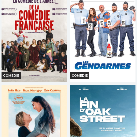
Bande-annonce
Bande-annonce
Réservation
Réservation
INT. -12ans
TOUT PUBLIC
COMÉDIE
COMÉDIE
DE LA COMÉDIE-FRANÇAISE
LES GENDARMES
Horaires et Infos
Horaires et Infos
Bande-annonce
Bande-annonce
Réservation
Réservation