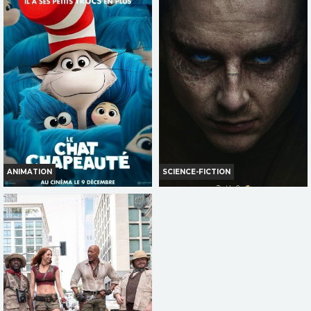
MONDES
NUBIE
Infos
Infos
Bande-annonce
Bande-annonce
TOUT PUBLIC
ANIMATION
SCIENCE-FICTION
LE CHAT CHAPEAUTÉ
DUNE : TROISIÈME PARTIE
Infos
Infos
Bande-annonce
Bande-annonce
TOUT PUBLIC