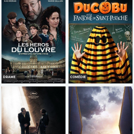
Horaires et Infos
Horaires et Infos
Bande-annonce
Bande-annonce
Réservation
Réservation
TOUT PUBLIC
TOUT PUBLIC
DRAME
COMÉDIE
LES HÉROS DU LOUVRE
DUCOBU ET LE FANTÔME DE
SAINT-POTACHE
Infos
Infos
Bande-annonce
Bande-annonce
TOUT PUBLIC
TOUT PUBLIC