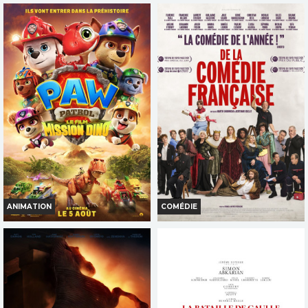
ANIMATION
COMÉDIE
LA PAT' PATROUILLE : LE FILM
DE LA COMÉDIE-FRANÇAISE
MISSION DINO
Horaires et Infos
Horaires et Infos
Bande-annonce
Bande-annonce