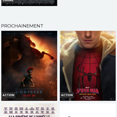
DRAME
L'ETRANGERE
Horaires et Infos
PROCHAINEMENT
Bande-annonce
Réservation
TOUT PUBLIC
VI
HI
VF
ACTION
ACTION
L'ODYSSÉE
SPIDER-MAN: BRAND NEW DAY
Horaires et Infos
Horaires et Infos