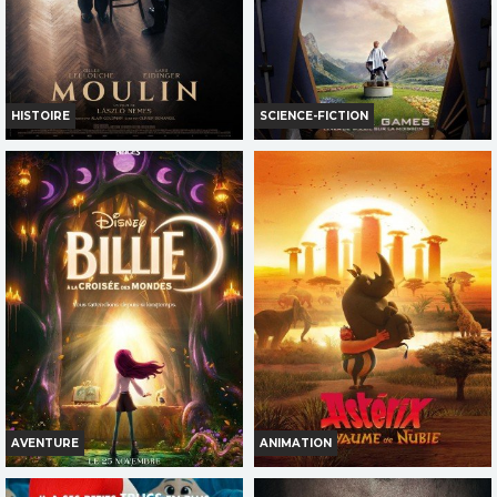
HISTOIRE
SCIENCE-FICTION
MOULIN
HUNGER GAMES: LEVER DE
SOLEIL SUR LA MOISSON
Infos
Infos
Bande-annonce
Bande-annonce
AVERT. TOUT PUBLIC
AVENTURE
ANIMATION
BILLIE, À LA CROISÉE DES
ASTÉRIX : LE ROYAUME DE