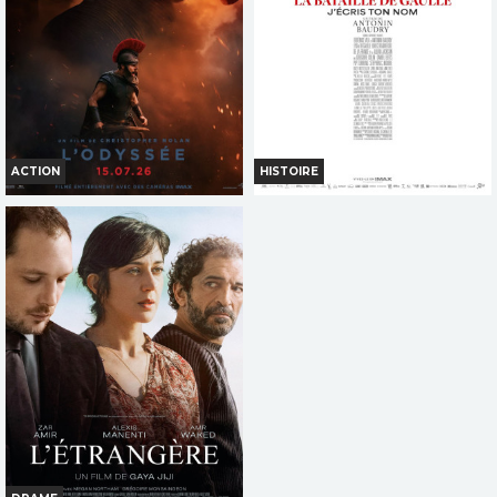
Réservation
Réservation
TOUT PUBLIC
TOUT PUBLIC
VI
HI
VF
VI
HI
VF
ACTION
HISTOIRE
L'ODYSSÉE
LA BATAILLE DE GAULLE -
PARTIE 2 : J'ÉCRIS TON NOM
Horaires et Infos
Horaires et Infos
Bande-annonce
Bande-annonce
Réservation
Réservation
INT. -12ans
TOUT PUBLIC
VI
HI
VF
VI
HI
VF