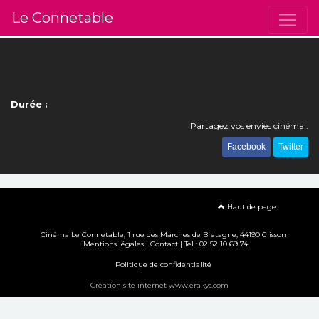
Le Connetable
Durée :
Partagez vos envies cinéma :
Facebook
Twitter
Haut de page
Cinéma Le Connetable, 1 rue des Marches de Bretagne, 44190 Clisson
|
Mentions légales
|
Contact
| Tel : 02 52 10 69 74
Politique de confidentialité
Création site internet www.erakys.com