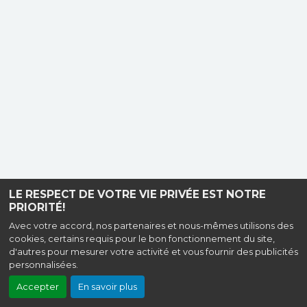
LE RESPECT DE VOTRE VIE PRIVÉE EST NOTRE
PRIORITÉ!
Avec votre accord, nos partenaires et nous-mêmes utilisons des
cookies, certains requis pour le bon fonctionnement du site,
d'autres pour mesurer votre activité et vous fournir des publicités
personnalisées.
Accepter
En savoir plus