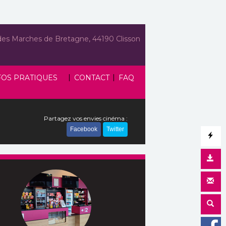
des Marches de Bretagne, 44190 Clisson
|
|
FOS PRATIQUES
CONTACT
FAQ
Partagez vos envies cinéma :
Facebook
Twitter