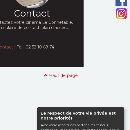
Contact
tactez votre cinéma Le Connetable,
rmulaire de contact, plan d'accès...
ontact
| Tel : 02 52 10 69 74
Haut de page
Le respect de votre vie privée est
notre priorité!
Avec votre accord, nos partenaires et nous-
mêmes utilisons des cookies, certains requis pour