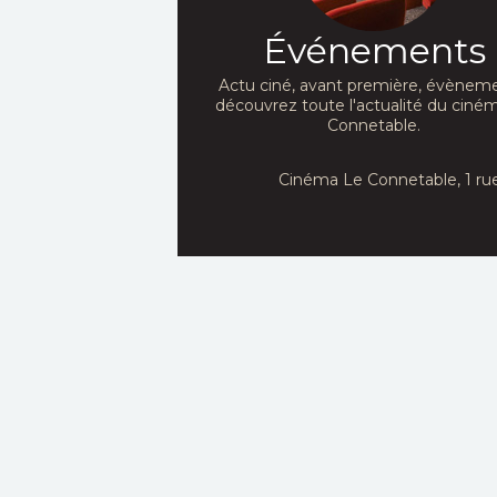
Événements
Actu ciné, avant première, évèneme
découvrez toute l'actualité du ciné
Connetable.
Cinéma Le Connetable, 1 ru