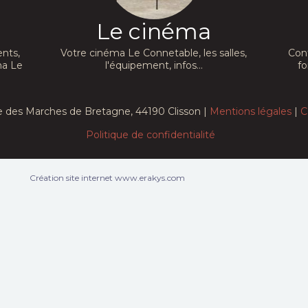
Le cinéma
nts,
Votre cinéma Le Connetable, les salles,
Con
ma Le
l'équipement, infos...
fo
e des Marches de Bretagne, 44190 Clisson |
Mentions légales
|
C
Politique de confidentialité
Création site internet www.erakys.com