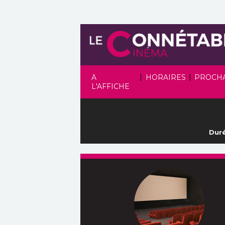
|
|
A
HORAIRES
PROCH
L'AFFICHE
Duré