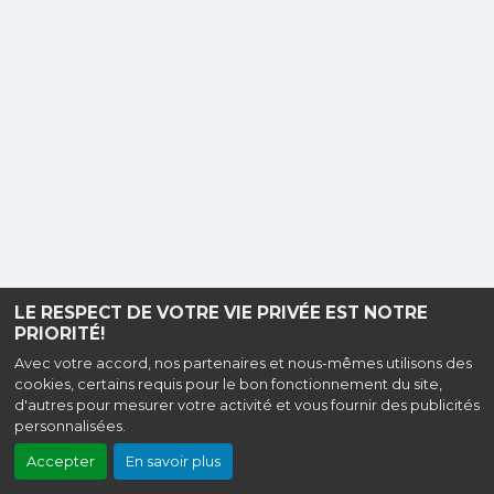
LE RESPECT DE VOTRE VIE PRIVÉE EST NOTRE
PRIORITÉ!
Avec votre accord, nos partenaires et nous-mêmes utilisons des
cookies, certains requis pour le bon fonctionnement du site,
d'autres pour mesurer votre activité et vous fournir des publicités
personnalisées.
Accepter
En savoir plus