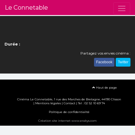
Le Connetable
Durée :
Partagez vos envies cinéma :
Facebook
Twitter
Haut de page
Cinéma Le Connetable, 1 rue des Marches de Bretagne, 44190 Clisson
|
Mentions légales
|
Contact
| Tel : 02 52 10 69 74
Politique de confidentialité
Création site internet www.erakys.com