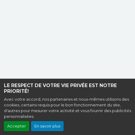
LE RESPECT DE VOTRE VIE PRIVÉE EST NOTRE
PRIORITÉ!
Avec votre accord, nos partenaires et nous-mêmes utilisons des
cookies, certains requis pour le bon fonctionnement du site,
d'autres pour mesurer votre activité et vous fournir des publicités
personnalisées.
Accepter
En savoir plus