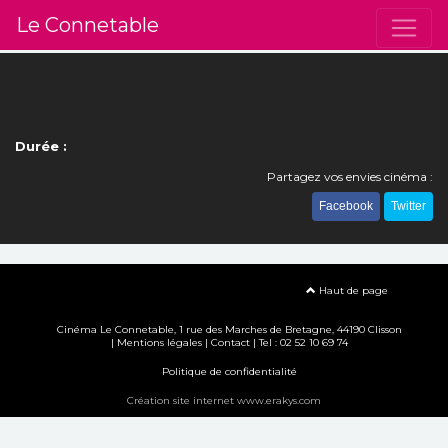
Le Connetable
Durée :
Partagez vos envies cinéma :
Facebook
Twitter
Haut de page
Cinéma Le Connetable, 1 rue des Marches de Bretagne, 44190 Clisson
|
Mentions légales
|
Contact
| Tel : 02 52 10 69 74
Politique de confidentialité
Création site internet www.erakys.com