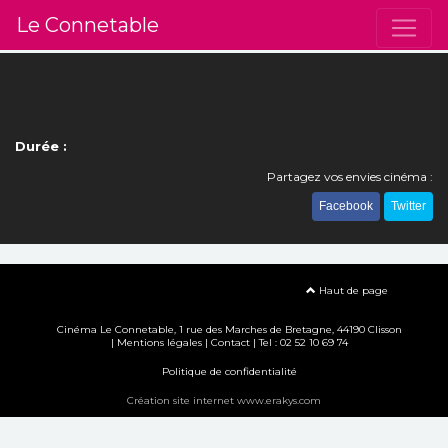
Le Connetable
Durée :
Partagez vos envies cinéma :
Facebook
Twitter
Haut de page
Cinéma Le Connetable, 1 rue des Marches de Bretagne, 44190 Clisson
|
Mentions légales
|
Contact
| Tel : 02 52 10 69 74
Politique de confidentialité
Création site internet www.erakys.com