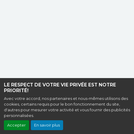
LE RESPECT DE VOTRE VIE PRIVÉE EST NOTRE
PRIORITÉ!
Avec votre accord, nos partenaires et nous-mêmes utilisons des
cookies, certains requis pour le bon fonctionnement du site,
d'autres pour mesurer votre activité et vous fournir des publicités
personnalisées.
Accepter
En savoir plus