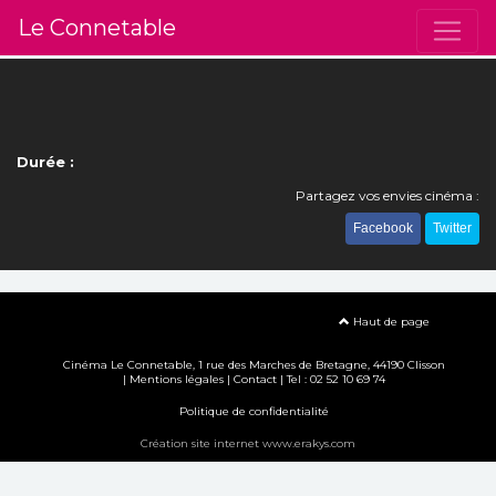
Le Connetable
Durée :
Partagez vos envies cinéma :
Facebook
Twitter
Haut de page
Cinéma Le Connetable, 1 rue des Marches de Bretagne, 44190 Clisson
|
Mentions légales
|
Contact
| Tel : 02 52 10 69 74
Politique de confidentialité
Création site internet www.erakys.com