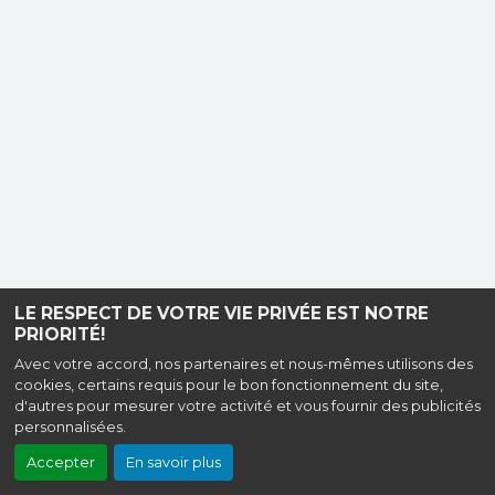
LE RESPECT DE VOTRE VIE PRIVÉE EST NOTRE
PRIORITÉ!
Avec votre accord, nos partenaires et nous-mêmes utilisons des
cookies, certains requis pour le bon fonctionnement du site,
d'autres pour mesurer votre activité et vous fournir des publicités
personnalisées.
Accepter
En savoir plus