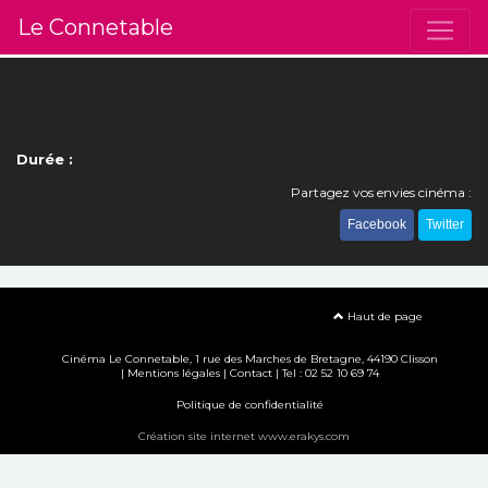
Le Connetable
Durée :
Partagez vos envies cinéma :
Facebook
Twitter
Haut de page
Cinéma Le Connetable, 1 rue des Marches de Bretagne, 44190 Clisson
|
Mentions légales
|
Contact
| Tel : 02 52 10 69 74
Politique de confidentialité
Création site internet www.erakys.com