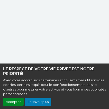
LE RESPECT DE VOTRE VIE PRIVÉE EST NOTRE
PRIORITÉ!
Avec votre accord, nos partenaires et nous-mêmes utilisons des
cookies, certains requis pour le bon fonctionnement du site,
d'autres pour mesurer votre activité et vous fournir des publicités
personnalisées.
Accepter
En savoir plus