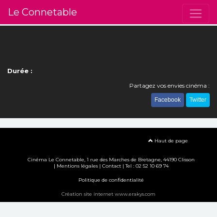
Le Connetable
Durée :
Partagez vos envies cinéma :
Facebook
Twitter
Haut de page
Cinéma Le Connetable, 1 rue des Marches de Bretagne, 44190 Clisson
|
Mentions légales
|
Contact
| Tel : 02 52 10 69 74
Politique de confidentialité
Création site internet www.erakys.com