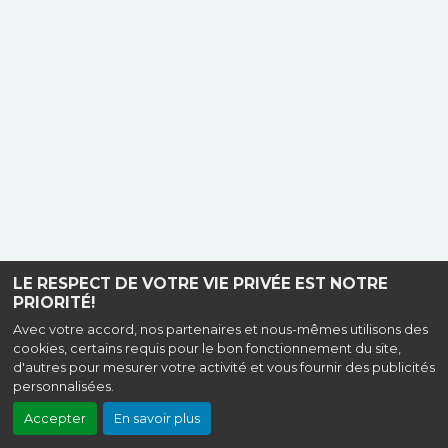
LE RESPECT DE VOTRE VIE PRIVÉE EST NOTRE
PRIORITÉ!
Avec votre accord, nos partenaires et nous-mêmes utilisons des
cookies, certains requis pour le bon fonctionnement du site,
d'autres pour mesurer votre activité et vous fournir des publicités
personnalisées.
Accepter
En savoir plus