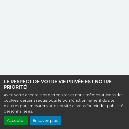
LE RESPECT DE VOTRE VIE PRIVÉE EST NOTRE
PRIORITÉ!
Avec votre accord, nos partenaires et nous-mêmes utilisons des
cookies, certains requis pour le bon fonctionnement du site,
d'autres pour mesurer votre activité et vous fournir des publicités
personnalisées.
Accepter
En savoir plus