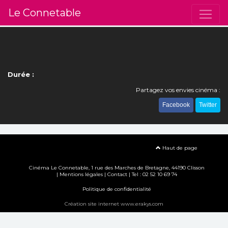
Le Connetable
Durée :
Partagez vos envies cinéma :
Facebook
Twitter
Haut de page
Cinéma Le Connetable, 1 rue des Marches de Bretagne, 44190 Clisson
|
Mentions légales
|
Contact
| Tel : 02 52 10 69 74
Politique de confidentialité
Création site internet www.erakys.com