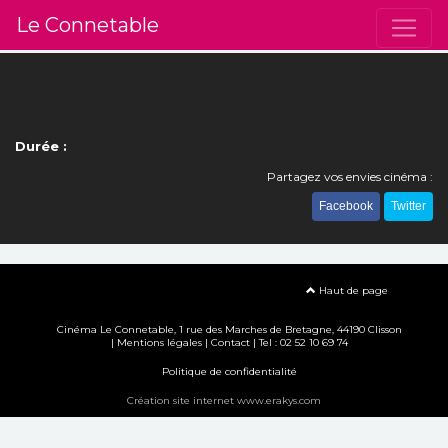
Le Connetable
Durée :
Partagez vos envies cinéma :
Facebook
Twitter
Haut de page
Cinéma Le Connetable, 1 rue des Marches de Bretagne, 44190 Clisson
|
Mentions légales
|
Contact
| Tel : 02 52 10 69 74
Politique de confidentialité
Création site internet www.erakys.com