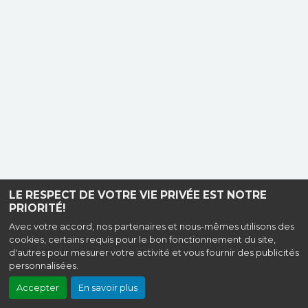
LE RESPECT DE VOTRE VIE PRIVÉE EST NOTRE
PRIORITÉ!
Avec votre accord, nos partenaires et nous-mêmes utilisons des
cookies, certains requis pour le bon fonctionnement du site,
d'autres pour mesurer votre activité et vous fournir des publicités
personnalisées.
Accepter
En savoir plus