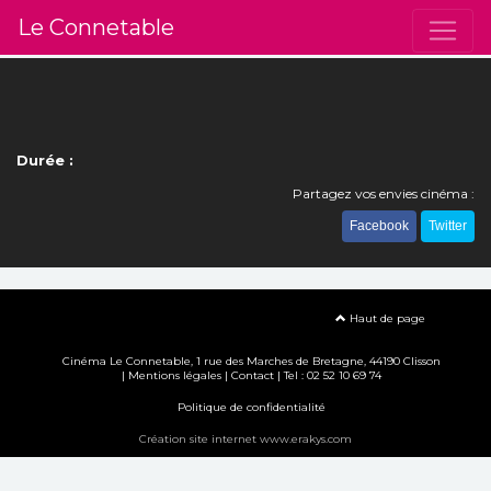
Le Connetable
Durée :
Partagez vos envies cinéma :
Facebook
Twitter
Haut de page
Cinéma Le Connetable, 1 rue des Marches de Bretagne, 44190 Clisson
|
Mentions légales
|
Contact
| Tel : 02 52 10 69 74
Politique de confidentialité
Création site internet www.erakys.com