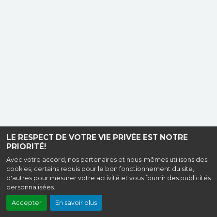
LE RESPECT DE VOTRE VIE PRIVÉE EST NOTRE
PRIORITÉ!
Avec votre accord, nos partenaires et nous-mêmes utilisons des
cookies, certains requis pour le bon fonctionnement du site,
d'autres pour mesurer votre activité et vous fournir des publicités
personnalisées.
Accepter
En savoir plus