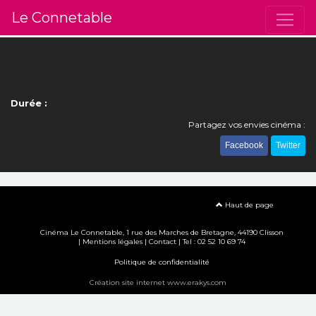
Le Connetable
Durée :
Partagez vos envies cinéma :
Facebook
Twitter
Haut de page
Cinéma Le Connetable, 1 rue des Marches de Bretagne, 44190 Clisson
|
Mentions légales
|
Contact
| Tel : 02 52 10 69 74
Politique de confidentialité
Création site internet www.erakys.com