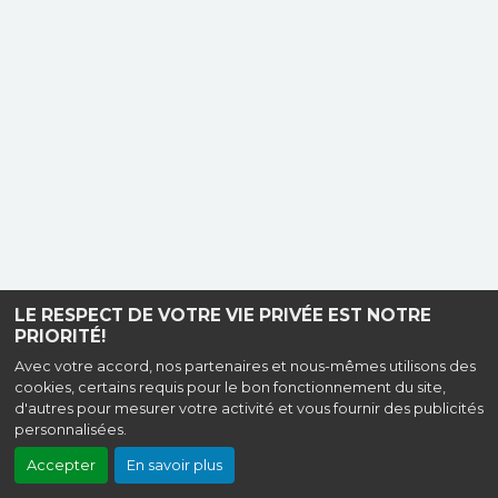
LE RESPECT DE VOTRE VIE PRIVÉE EST NOTRE
PRIORITÉ!
Avec votre accord, nos partenaires et nous-mêmes utilisons des
cookies, certains requis pour le bon fonctionnement du site,
d'autres pour mesurer votre activité et vous fournir des publicités
personnalisées.
Accepter
En savoir plus