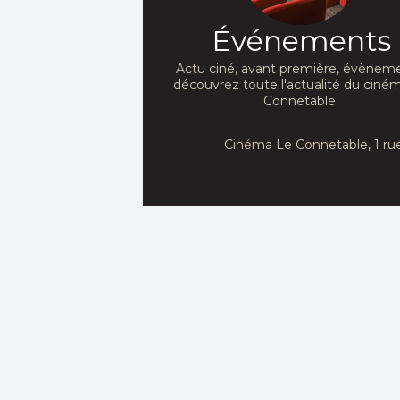
Événements
Actu ciné, avant première, évèneme
découvrez toute l'actualité du ciné
Connetable.
Cinéma Le Connetable, 1 ru