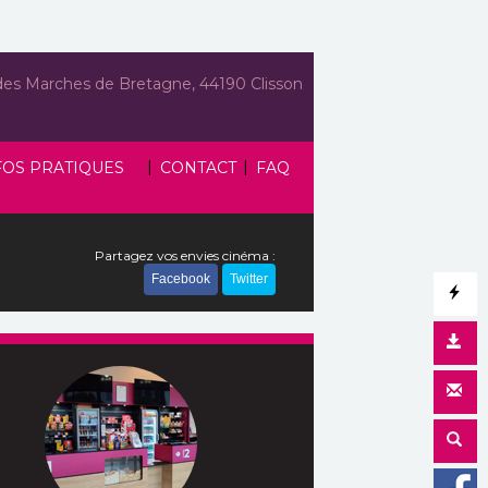
des Marches de Bretagne, 44190 Clisson
|
|
FOS PRATIQUES
CONTACT
FAQ
Partagez vos envies cinéma :
Facebook
Twitter