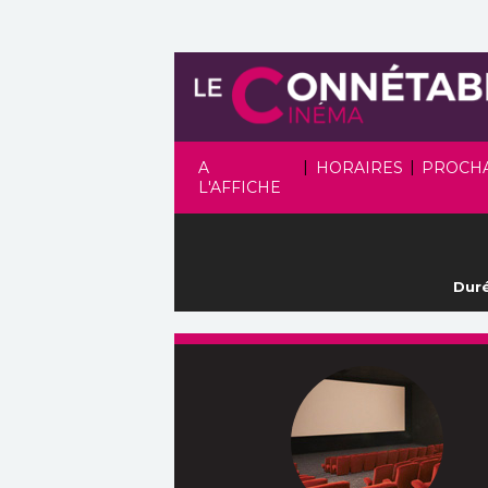
|
|
A
HORAIRES
PROCH
L'AFFICHE
Duré