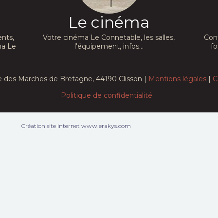
Le cinéma
nts,
Votre cinéma Le Connetable, les salles,
Con
ma Le
l'équipement, infos...
fo
e des Marches de Bretagne, 44190 Clisson |
Mentions légales
|
C
Politique de confidentialité
Création site internet www.erakys.com