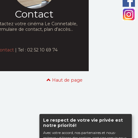
Contact
tactez votre cinéma Le Connetable,
rmulaire de contact, plan d'accès...
ontact
| Tel : 02 52 10 69 74
Haut de page
Le respect de votre vie privée est
notre priorité!
Avec votre accord, nos partenaires et nous-
mêmes utilisons des cookies, certains requis pour