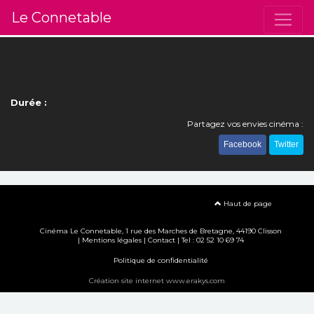
Le Connetable
Durée :
Partagez vos envies cinéma :
Facebook
Twitter
Haut de page
Cinéma Le Connetable, 1 rue des Marches de Bretagne, 44190 Clisson
|
Mentions légales
|
Contact
| Tel : 02 52 10 69 74
Politique de confidentialité
Création site internet www.erakys.com