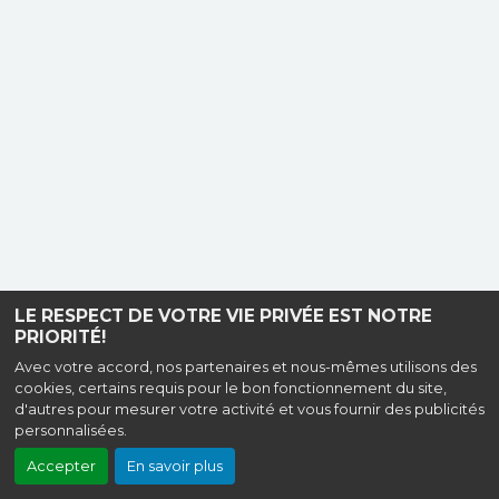
LE RESPECT DE VOTRE VIE PRIVÉE EST NOTRE
PRIORITÉ!
Avec votre accord, nos partenaires et nous-mêmes utilisons des
cookies, certains requis pour le bon fonctionnement du site,
d'autres pour mesurer votre activité et vous fournir des publicités
personnalisées.
Accepter
En savoir plus