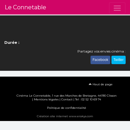
Le Connetable
Durée :
Partagez vos envies cinéma :
Facebook
Twitter
Haut de page
Cinéma Le Connetable, 1 rue des Marches de Bretagne, 44190 Clisson
|
Mentions légales
|
Contact
| Tel : 02 52 10 69 74
Politique de confidentialité
Création site internet www.erakys.com