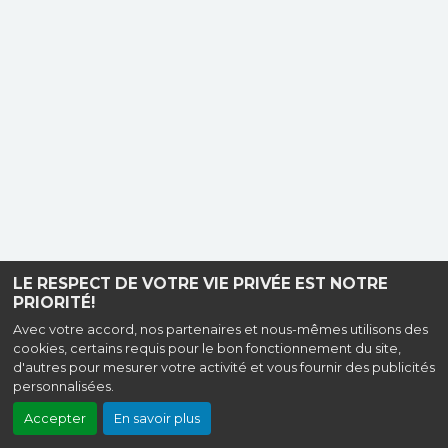
LE RESPECT DE VOTRE VIE PRIVÉE EST NOTRE
PRIORITÉ!
Avec votre accord, nos partenaires et nous-mêmes utilisons des
cookies, certains requis pour le bon fonctionnement du site,
d'autres pour mesurer votre activité et vous fournir des publicités
personnalisées.
Accepter
En savoir plus