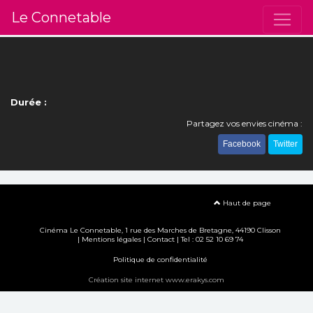
Le Connetable
Durée :
Partagez vos envies cinéma :
Facebook
Twitter
Haut de page
Cinéma Le Connetable, 1 rue des Marches de Bretagne, 44190 Clisson
|
Mentions légales
|
Contact
| Tel : 02 52 10 69 74
Politique de confidentialité
Création site internet www.erakys.com