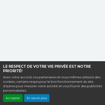
LE RESPECT DE VOTRE VIE PRIVÉE EST NOTRE
PRIORITÉ!
Avec votre accord, nos partenaires et nous-mêmes utilisons des
cookies, certains requis pour le bon fonctionnement du site,
d'autres pour mesurer votre activité et vous fournir des publicités
personnalisées.
Accepter
En savoir plus