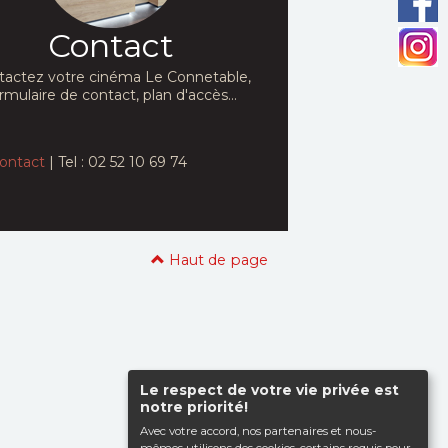
Contact
tactez votre cinéma Le Connetable,
rmulaire de contact, plan d'accès...
ontact
| Tel : 02 52 10 69 74
Haut de page
Le respect de votre vie privée est
notre priorité!
Avec votre accord, nos partenaires et nous-
mêmes utilisons des cookies, certains requis pour