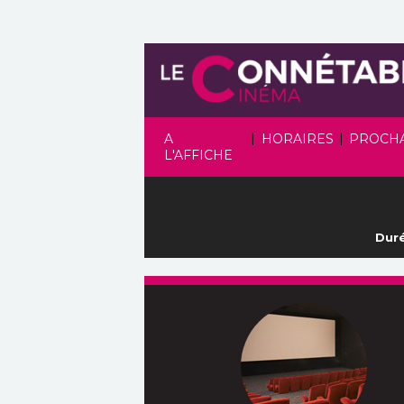
|
|
A
HORAIRES
PROCH
L'AFFICHE
Duré