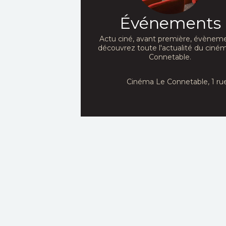
Événements
Actu ciné, avant première, évèneme
découvrez toute l'actualité du ciné
Connetable.
Cinéma Le Connetable, 1 ru