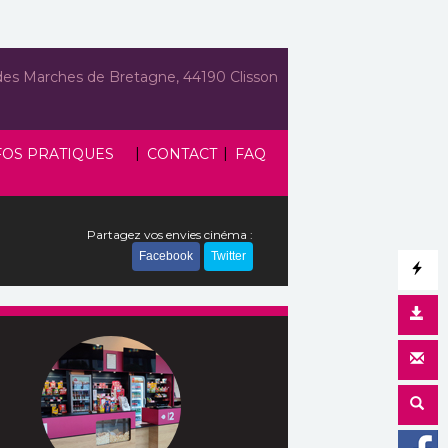
des Marches de Bretagne, 44190 Clisson
|
|
FOS PRATIQUES
CONTACT
FAQ
Partagez vos envies cinéma :
Facebook
Twitter