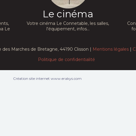
Le cinéma
nts,
Votre cinéma Le Connetable, les salles,
Con
ma Le
l'équipement, infos...
fo
e des Marches de Bretagne, 44190 Clisson |
Mentions légales
|
C
Politique de confidentialité
Création site internet www.erakys.com