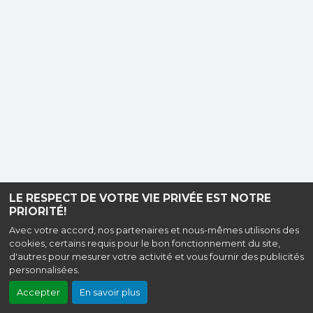
LE RESPECT DE VOTRE VIE PRIVÉE EST NOTRE
PRIORITÉ!
Avec votre accord, nos partenaires et nous-mêmes utilisons des
cookies, certains requis pour le bon fonctionnement du site,
d'autres pour mesurer votre activité et vous fournir des publicités
personnalisées.
Accepter
En savoir plus