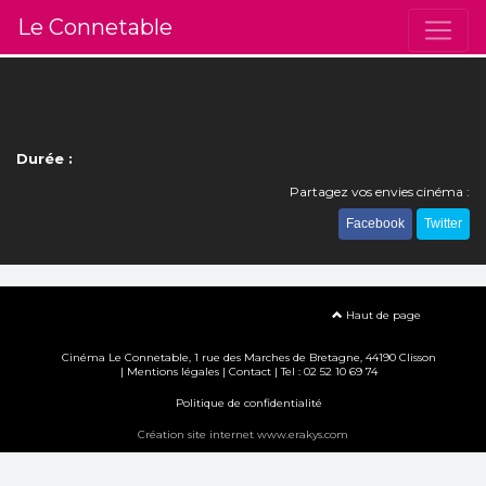
Le Connetable
Durée :
Partagez vos envies cinéma :
Facebook
Twitter
Haut de page
Cinéma Le Connetable, 1 rue des Marches de Bretagne, 44190 Clisson
|
Mentions légales
|
Contact
| Tel : 02 52 10 69 74
Politique de confidentialité
Création site internet www.erakys.com