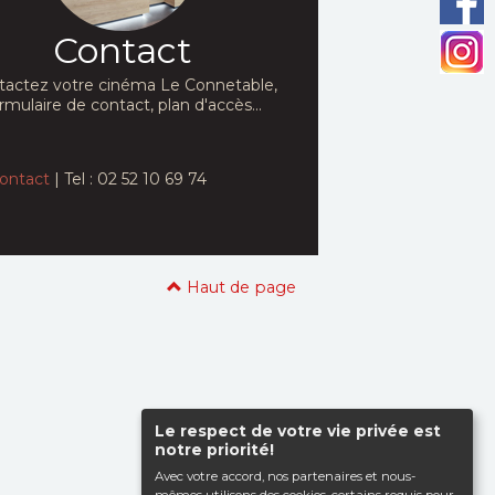
Contact
tactez votre cinéma Le Connetable,
rmulaire de contact, plan d'accès...
ontact
| Tel : 02 52 10 69 74
Haut de page
Le respect de votre vie privée est
notre priorité!
Avec votre accord, nos partenaires et nous-
mêmes utilisons des cookies, certains requis pour