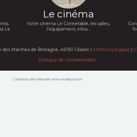
Le cinéma
nts,
Votre cinéma Le Connetable, les salles,
Con
ma Le
l'équipement, infos...
fo
e des Marches de Bretagne, 44190 Clisson |
Mentions légales
|
C
Politique de confidentialité
Création site internet www.erakys.com