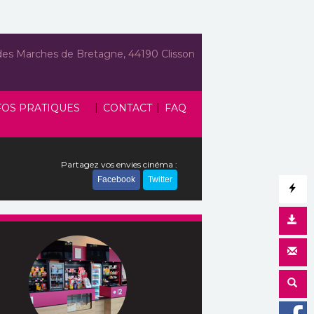
des Marches de Bretagne, 44190 Clisson
|
|
FOS PRATIQUES
CONTACT
FAQ
Partagez vos envies cinéma :
Facebook
Twitter