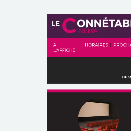
|
|
A
HORAIRES
PROCH
L'AFFICHE
Duré