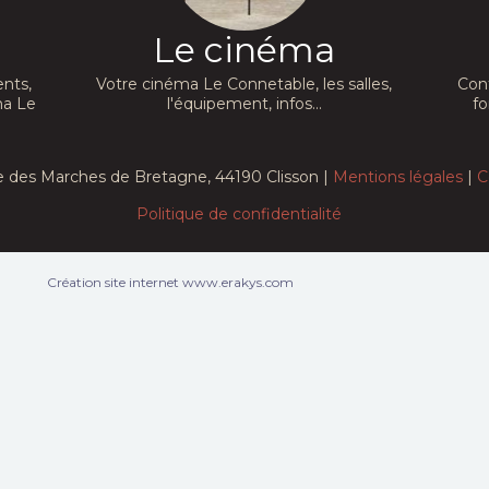
Le cinéma
nts,
Votre cinéma Le Connetable, les salles,
Con
ma Le
l'équipement, infos...
fo
e des Marches de Bretagne, 44190 Clisson |
Mentions légales
|
C
Politique de confidentialité
Création site internet www.erakys.com