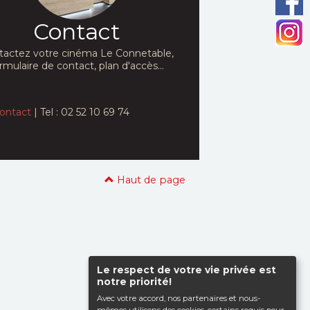
Contact
tactez votre cinéma Le Connetable,
rmulaire de contact, plan d'accès...
ontact
| Tel : 02 52 10 69 74
Haut de page
Le respect de votre vie privée est
notre priorité!
Avec votre accord, nos partenaires et nous-
mêmes utilisons des cookies, certains requis pour