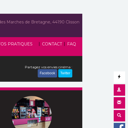
des Marches de Bretagne, 44190 Clisson
|
|
FOS PRATIQUES
CONTACT
FAQ
Partagez vos envies cinéma :
Facebook
Twitter