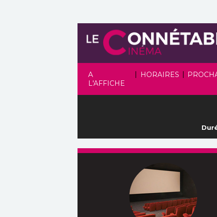
|
|
A
HORAIRES
PROCH
L'AFFICHE
Duré