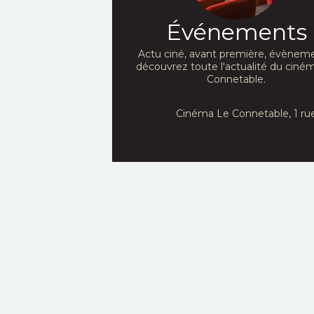
Événements
Actu ciné, avant première, évèneme
découvrez toute l'actualité du ciné
Connetable.
Cinéma Le Connetable, 1 ru