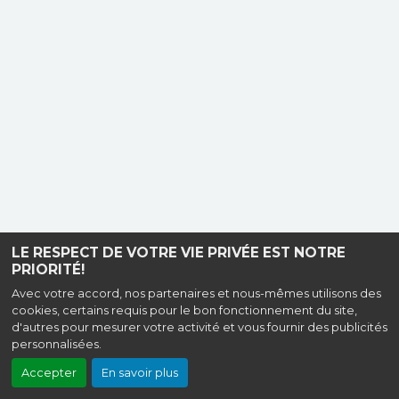
LE RESPECT DE VOTRE VIE PRIVÉE EST NOTRE
PRIORITÉ!
Avec votre accord, nos partenaires et nous-mêmes utilisons des
cookies, certains requis pour le bon fonctionnement du site,
d'autres pour mesurer votre activité et vous fournir des publicités
personnalisées.
Accepter
En savoir plus