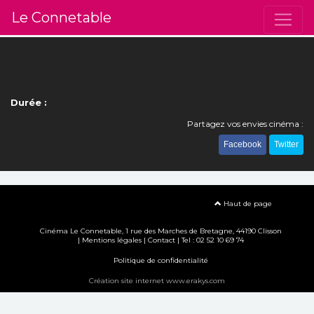
Le Connetable
Durée :
Partagez vos envies cinéma :
Facebook
Twitter
Haut de page
Cinéma Le Connetable, 1 rue des Marches de Bretagne, 44190 Clisson
|
Mentions légales
|
Contact
| Tel : 02 52 10 69 74
Politique de confidentialité
Création site internet www.erakys.com