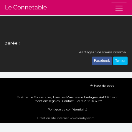
Le Connetable
Durée :
Partagez vos envies cinéma :
Facebook
Twitter
Haut de page
Cinéma Le Connetable, 1 rue des Marches de Bretagne, 44190 Clisson
|
Mentions légales
|
Contact
| Tel : 02 52 10 69 74
Politique de confidentialité
Création site internet www.erakys.com