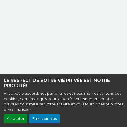
LE RESPECT DE VOTRE VIE PRIVÉE EST NOTRE
PRIORITÉ!
Avec votre accord, nos partenaires et nous-mêmes utilisons des
cookies, certains requis pour le bon fonctionnement du site,
d'autres pour mesurer votre activité et vous fournir des publicités
personnalisées.
Accepter
En savoir plus