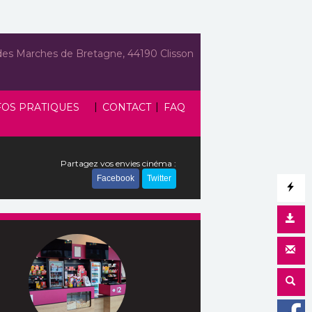
des Marches de Bretagne, 44190 Clisson
|
|
FOS PRATIQUES
CONTACT
FAQ
Partagez vos envies cinéma :
Facebook
Twitter