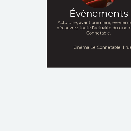
Événements
Actu ciné, avant première, évèneme
découvrez toute l'actualité du ciné
Connetable.
Cinéma Le Connetable, 1 ru