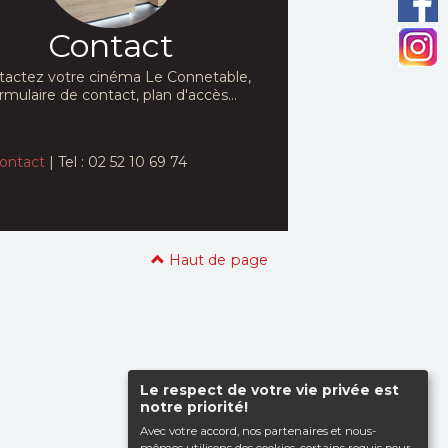
Contact
tactez votre cinéma Le Connetable,
rmulaire de contact, plan d'accès...
ontact
| Tel : 02 52 10 69 74
Haut de page
Le respect de votre vie privée est
notre priorité!
Avec votre accord, nos partenaires et nous-
mêmes utilisons des cookies, certains requis pour