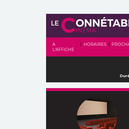
|
|
A
HORAIRES
PROCH
L'AFFICHE
Duré