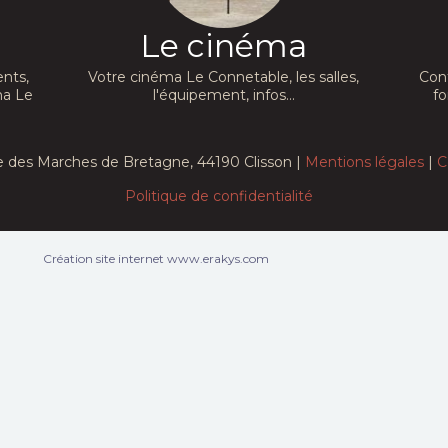
Le cinéma
nts,
Votre cinéma Le Connetable, les salles,
Con
ma Le
l'équipement, infos...
fo
e des Marches de Bretagne, 44190 Clisson |
Mentions légales
|
C
Politique de confidentialité
Création site internet www.erakys.com