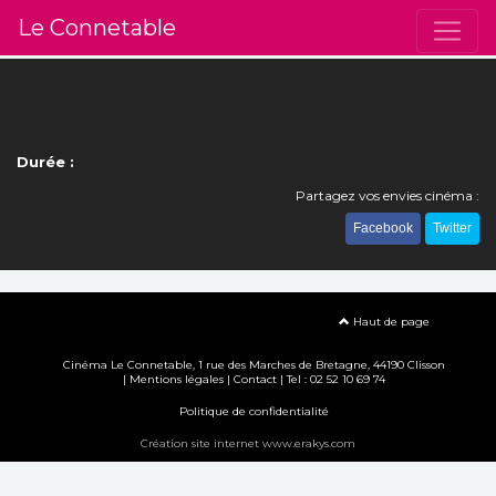
Le Connetable
Durée :
Partagez vos envies cinéma :
Facebook
Twitter
Haut de page
Cinéma Le Connetable, 1 rue des Marches de Bretagne, 44190 Clisson
|
Mentions légales
|
Contact
| Tel : 02 52 10 69 74
Politique de confidentialité
Création site internet www.erakys.com