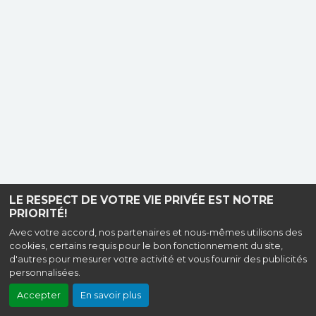
LE RESPECT DE VOTRE VIE PRIVÉE EST NOTRE
PRIORITÉ!
Avec votre accord, nos partenaires et nous-mêmes utilisons des
cookies, certains requis pour le bon fonctionnement du site,
d'autres pour mesurer votre activité et vous fournir des publicités
personnalisées.
Accepter
En savoir plus