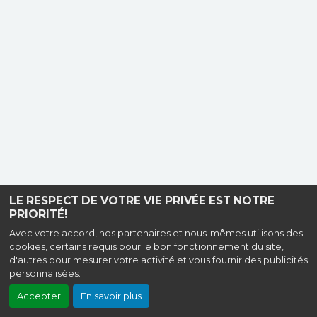
LE RESPECT DE VOTRE VIE PRIVÉE EST NOTRE
PRIORITÉ!
Avec votre accord, nos partenaires et nous-mêmes utilisons des
cookies, certains requis pour le bon fonctionnement du site,
d'autres pour mesurer votre activité et vous fournir des publicités
personnalisées.
Accepter
En savoir plus