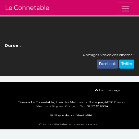
Le Connetable
Durée :
Partagez vos envies cinéma :
Facebook
Twitter
Haut de page
Cinéma Le Connetable, 1 rue des Marches de Bretagne, 44190 Clisson
|
Mentions légales
|
Contact
| Tel : 02 52 10 69 74
Politique de confidentialité
Création site internet www.erakys.com