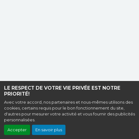
LE RESPECT DE VOTRE VIE PRIVÉE EST NOTRE
PRIORITÉ!
Avec votre accord, nos partenaires et nous-mêmes utilisons des
cookies, certains requis pour le bon fonctionnement du site,
d'autres pour mesurer votre activité et vous fournir des publicités
personnalisées.
Accepter
En savoir plus