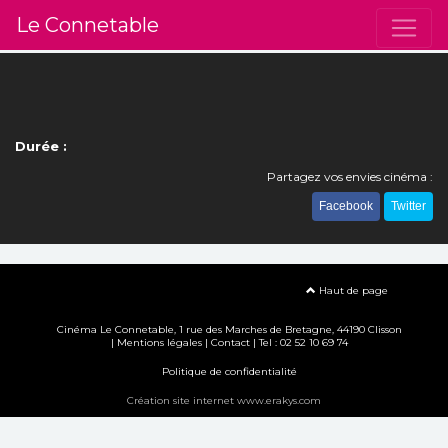
Le Connetable
Durée :
Partagez vos envies cinéma :
Facebook
Twitter
Haut de page
Cinéma Le Connetable, 1 rue des Marches de Bretagne, 44190 Clisson
|
Mentions légales
|
Contact
| Tel : 02 52 10 69 74
Politique de confidentialité
Création site internet www.erakys.com