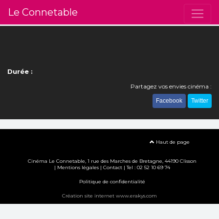
Le Connetable
Durée :
Partagez vos envies cinéma :
Facebook
Twitter
Haut de page
Cinéma Le Connetable, 1 rue des Marches de Bretagne, 44190 Clisson
|
Mentions légales
|
Contact
| Tel : 02 52 10 69 74
Politique de confidentialité
Création site internet www.erakys.com