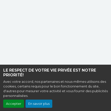
LE RESPECT DE VOTRE VIE PRIVÉE EST NOTRE
PRIORITÉ!
Avec votre accord, nos partenaires et nous-mêmes utilisons des
cookies, certains requis pour le bon fonctionnement du site,
d'autres pour mesurer votre activité et vous fournir des publicités
personnalisées.
Accepter
En savoir plus