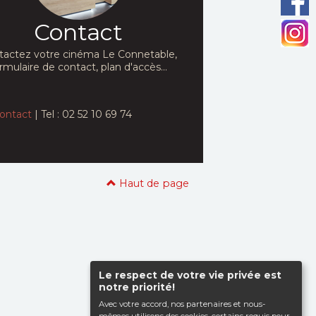
Contact
tactez votre cinéma Le Connetable,
rmulaire de contact, plan d'accès...
ontact
| Tel : 02 52 10 69 74
Haut de page
Le respect de votre vie privée est
notre priorité!
Avec votre accord, nos partenaires et nous-
mêmes utilisons des cookies, certains requis pour