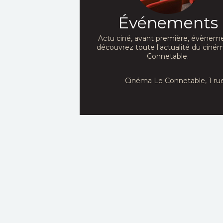
Événements
Actu ciné, avant première, évèneme
découvrez toute l'actualité du ciné
Connetable.
Cinéma Le Connetable, 1 ru