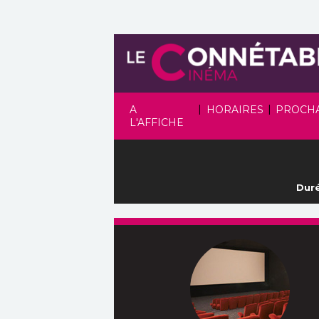
|
|
A
HORAIRES
PROCH
L'AFFICHE
Duré