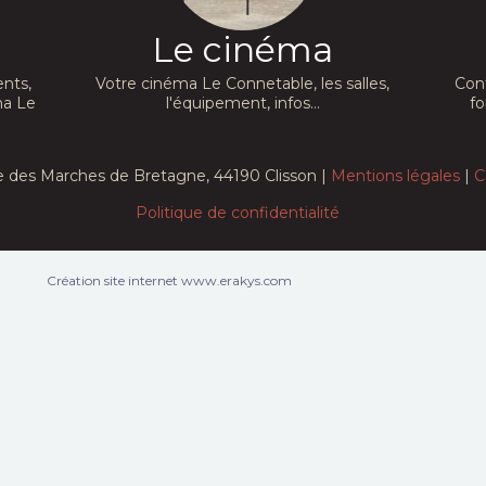
Le cinéma
nts,
Votre cinéma Le Connetable, les salles,
Con
ma Le
l'équipement, infos...
fo
e des Marches de Bretagne, 44190 Clisson |
Mentions légales
|
C
Politique de confidentialité
Création site internet www.erakys.com