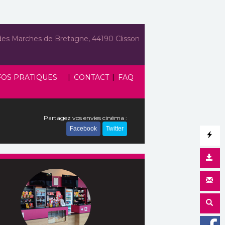
des Marches de Bretagne, 44190 Clisson
|
|
FOS PRATIQUES
CONTACT
FAQ
Partagez vos envies cinéma :
Facebook
Twitter