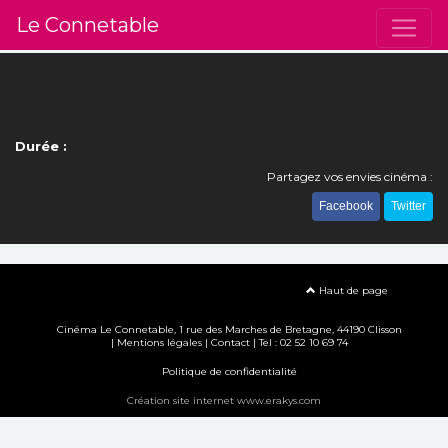
Le Connetable
Durée :
Partagez vos envies cinéma :
Facebook
Twitter
Haut de page
Cinéma Le Connetable, 1 rue des Marches de Bretagne, 44190 Clisson
|
Mentions légales
|
Contact
| Tel : 02 52 10 69 74
Politique de confidentialité
Création site internet www.erakys.com