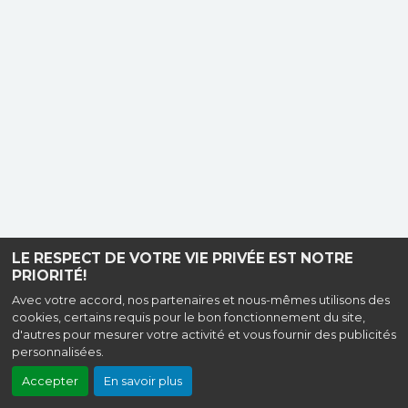
LE RESPECT DE VOTRE VIE PRIVÉE EST NOTRE
PRIORITÉ!
Avec votre accord, nos partenaires et nous-mêmes utilisons des
cookies, certains requis pour le bon fonctionnement du site,
d'autres pour mesurer votre activité et vous fournir des publicités
personnalisées.
Accepter
En savoir plus