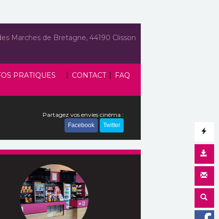
des Marches de Bretagne, 44190 Clisson
|
|
FOS PRATIQUES
CONTACT
FAQ
Partagez vos envies cinéma :
Facebook
Twitter