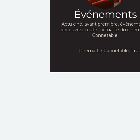
Événements
Actu ciné, avant première, évèneme
découvrez toute l'actualité du ciné
Connetable.
Cinéma Le Connetable, 1 ru