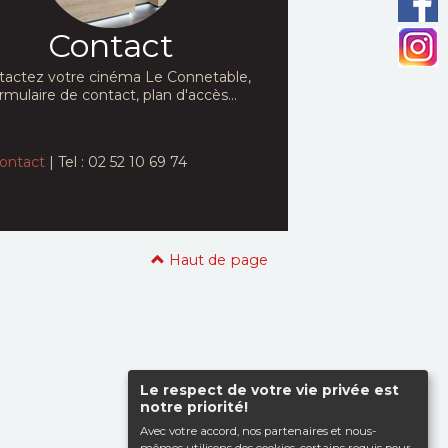
Contact
tactez votre cinéma Le Connetable,
rmulaire de contact, plan d'accès...
ontact
| Tel : 02 52 10 69 74
Haut de page
Le respect de votre vie privée est
notre priorité!
Avec votre accord, nos partenaires et nous-
mêmes utilisons des cookies, certains requis pour