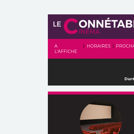
|
|
A
HORAIRES
PROCH
L'AFFICHE
Duré