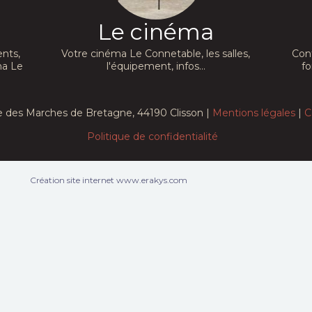
Le cinéma
nts,
Votre cinéma Le Connetable, les salles,
Con
ma Le
l'équipement, infos...
fo
e des Marches de Bretagne, 44190 Clisson |
Mentions légales
|
C
Politique de confidentialité
Création site internet www.erakys.com