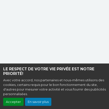
LE RESPECT DE VOTRE VIE PRIVÉE EST NOTRE
PRIORITÉ!
Avec votre accord, nos partenaires et nous-mêmes utilisons des
cookies, certains requis pour le bon fonctionnement du site,
d'autres pour mesurer votre activité et vous fournir des publicités
personnalisées.
Accepter
En savoir plus