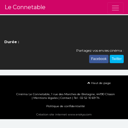
Le Connetable
Durée :
Partagez vos envies cinéma :
Facebook
Twitter
Haut de page
Cinéma Le Connetable, 1 rue des Marches de Bretagne, 44190 Clisson
|
Mentions légales
|
Contact
| Tel : 02 52 10 69 74
Politique de confidentialité
Création site internet www.erakys.com