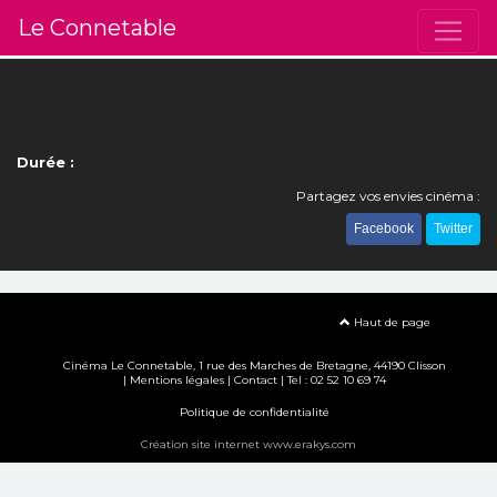
Le Connetable
Durée :
Partagez vos envies cinéma :
Facebook
Twitter
Haut de page
Cinéma Le Connetable, 1 rue des Marches de Bretagne, 44190 Clisson
|
Mentions légales
|
Contact
| Tel : 02 52 10 69 74
Politique de confidentialité
Création site internet www.erakys.com