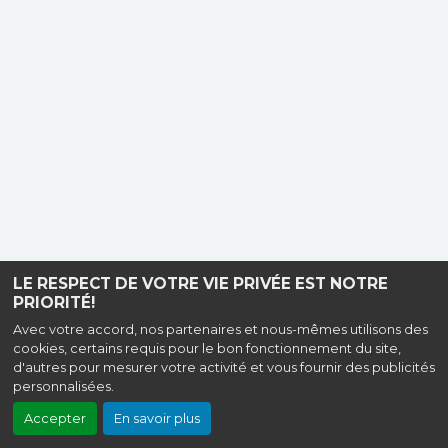
LE RESPECT DE VOTRE VIE PRIVÉE EST NOTRE
PRIORITÉ!
Avec votre accord, nos partenaires et nous-mêmes utilisons des
cookies, certains requis pour le bon fonctionnement du site,
d'autres pour mesurer votre activité et vous fournir des publicités
personnalisées.
Accepter
En savoir plus