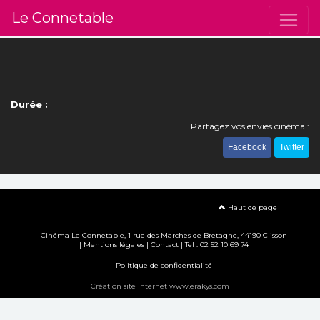
Le Connetable
Durée :
Partagez vos envies cinéma :
Facebook
Twitter
Haut de page
Cinéma Le Connetable, 1 rue des Marches de Bretagne, 44190 Clisson
|
Mentions légales
|
Contact
| Tel : 02 52 10 69 74
Politique de confidentialité
Création site internet www.erakys.com