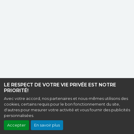
LE RESPECT DE VOTRE VIE PRIVÉE EST NOTRE
PRIORITÉ!
Avec votre accord, nos partenaires et nous-mêmes utilisons des
cookies, certains requis pour le bon fonctionnement du site,
d'autres pour mesurer votre activité et vous fournir des publicités
personnalisées.
Accepter
En savoir plus